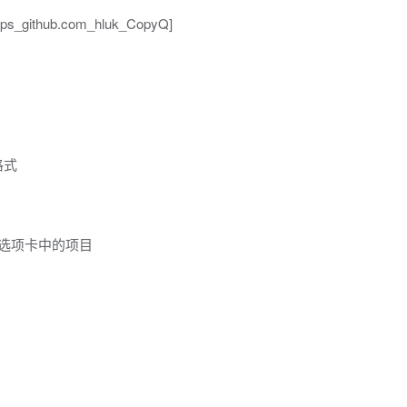
ttps_github.com_hluk_CopyQ]
格式
放选项卡中的项目