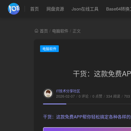
首页
网盘资源
Json在线工具
Base64转
首页
/
电脑软件
/
正文
电脑软件
干货：这款免费A
IT技术分享社区
2026-02-07
/
0 评论
/
0 点赞
/
334 阅读
/
703
干货：这款免费APP帮你轻松搞定各种各样的证件照mp.w