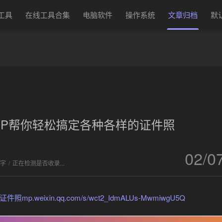
换工具
在线工具合集
电脑软件
操作系统
文章归档
默
PP帮你轻松搞定各种各样的证件照
02/0
 字
/
正在检测是否收录...
eixin.qq.com/s/wct2_IdmALUs-MwmiwgU5Q