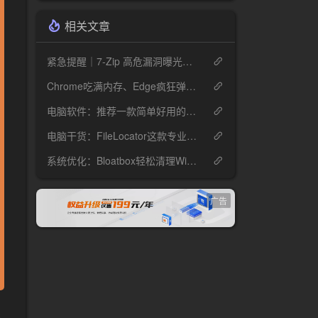
相关文章
紧急提醒｜7-Zip 高危漏洞曝光，你的电脑可能正在"裸奔"
Chrome吃满内存、Edge疯狂弹窗？Helium这款开源浏览器安静到离谱
电脑软件：推荐一款简单好用的视频压缩工具ShanaEncoder
电脑干货：FileLocator这款专业文件检索工具，解决99%的文件查找难题
系统优化：Bloatbox轻松清理Win10冗余预装应用
广告
影