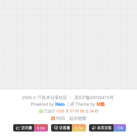
2026 ©
IT技术分享社区
-
苏ICP备20035473号
Powered by
Halo
| 🌈 Theme by
M酷
已运行
1535
天
07
时
58
分
34
秒
RSS
站点地图
访问量
9.2w
访客量
6.7w
本页访客
136