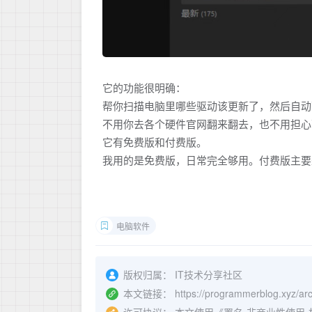
它的功能很明确：
帮你扫描电脑里哪些驱动该更新了，然后自动
不用你去各个硬件官网翻来翻去，也不用担心
它有免费版和付费版。
我用的是免费版，日常完全够用。付费版主要
电脑软件
版权归属：
IT技术分享社区
本文链接：
https://programmerblog.xyz/arc
许可协议：
本文使用《
署名-非商业性使用-相同方