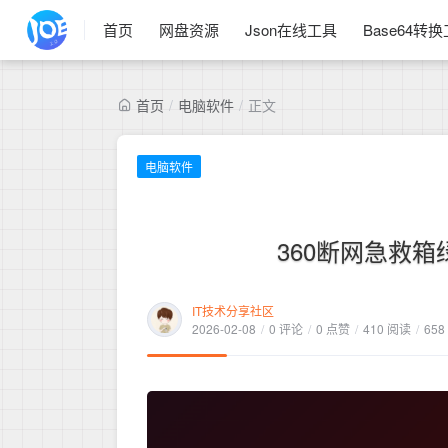
首页
网盘资源
Json在线工具
Base64转
首页
/
电脑软件
/
正文
电脑软件
360断网急救
IT技术分享社区
2026-02-08
/
0 评论
/
0 点赞
/
410 阅读
/
658