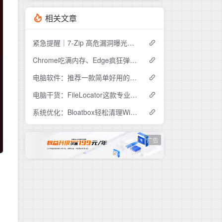
相关文章
紧急提醒｜7-Zip 高危漏洞曝光，你的电脑可能正在"裸奔"
Chrome吃满内存、Edge疯狂弹窗？Helium这款开源浏览器安静到离谱
电脑软件：推荐一款简单好用的视频压缩工具ShanaEncoder
电脑干货：FileLocator这款专业文件检索工具，解决99%的文件查找难题
系统优化：Bloatbox轻松清理Win10冗余预装应用
广告