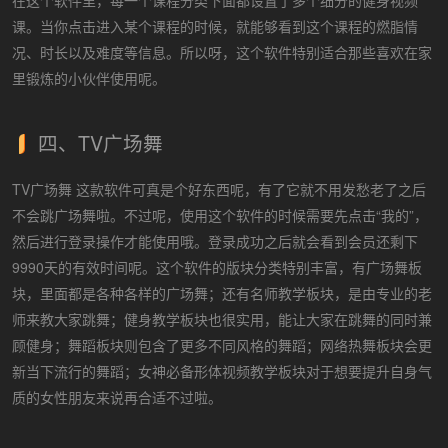
在这个软件里，每一个课程分类下面都设置了多个细分的健身视频
课。当你点击进入某个课程的时候，就能够看到这个课程的燃脂情
况、时长以及难度等信息。所以呀，这个软件特别适合那些喜欢在家
里锻炼的小伙伴使用呢。
四、TV广场舞
TV广场舞 这款软件可真是个好东西呢，有了它就不用发愁老了之后
不会跳广场舞啦。不过呢，使用这个软件的时候需要先点击“我的”，
然后进行登录操作才能使用哦。登录成功之后就会看到会员还剩下
9990天的有效时间呢。这个软件的版块分类特别丰富，有广场舞板
块，里面都是各种各样的广场舞；还有名师教学板块，是由专业的老
师来教大家跳舞；健身教学板块也很实用，能让大家在跳舞的同时兼
顾健身；舞蹈板块则包含了更多不同风格的舞蹈；网络热舞板块会更
新当下流行的舞蹈；女神必备形体视频教学板块对于想要提升自身气
质的女性朋友来说再合适不过啦。