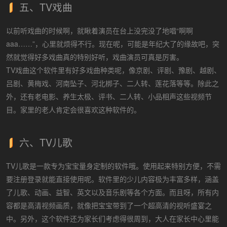
五、TV戏曲
以前听戏曲的时候啊，就瞅着演员在台上没完没了地唱“啊啊
aaa……”，心里就烦得不行。现在呢，可能是年纪大了的缘故吧，突
然就觉得好多戏曲真的特别好听，戏曲演员可真是厉害。
TV戏曲这个软件里有好多戏曲种类呢，像京剧、评剧、豫剧、越剧、
吕剧、黄梅戏、河南坠子、河北梆子、二人转、莲花落等等。除此之
外，还有老电影、养生太极、评书、二人转、小品相声这些视频节
目。家里的老人肯定会很喜欢这种软件的。
六、TV儿歌
TV儿歌是一款专为宝宝量身定制的软件哦。使用起来特别方便，不需
要注册登录就能直接使用呢。软件里的少儿内容极为丰富多样，涵盖
了儿歌、动画、益智、英文以及音乐剧等各个方面。而且呀，所有内
容都是高清视频画质，就像把宝宝带到了一个超高清的视听盛宴之
中。另外，这个软件还为家长们考虑得很周到，大人在家长中心里能