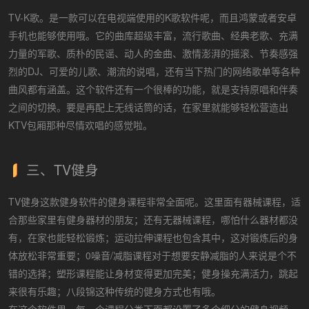
TV-K歌。是一款可以在电视端使用的K歌软件呢，而且鸿蒙或者安卓
手机也能够使用哦。它的曲库超级丰富，流行歌曲、经典老歌、充满
力量的军歌、质朴的民谣、动人的金曲、激情澎湃的摇滚、节奏感强
烈的DJ、可爱的儿歌、潮流的说唱，还有当下热门的网络歌单等各种
曲风都有涵盖。这个软件还有一个很棒的功能，就是支持原唱和伴奏
之间的切换。要是再配上无线话筒的话，在家里就能够轻松营造出
KTV包厢那种尽情欢唱的感觉啦。
三、TV健身
TV健身这款健身软件的健身课程非常全面呢。这里面有器械课程，适
合那些家里有健身器材的朋友；还有无器械课程，哪怕什么器材都没
有，在家也能轻松锻炼；运动拉伸课程也包含其中，这对锻炼后的身
体放松非常重要；0噪音/减脂课程对于想要安静减脂的人来说是个不
错的选择；塑形课程能让身材变得更加完美；健身操充满活力，跳起
来很有乐趣；八段锦这种传统的健身方式也有哦。