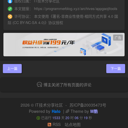
版权归属：
IT技术分享社区
本文链接：
https://programmerblog.xyz/archives/appgaojitools
许可协议：
本文使用《
署名-非商业性使用-相同方式共享 4.0 国
际 (CC BY-NC-SA 4.0)
》协议授权
广告
上一篇
下一篇
博主关闭了所有页面的评论
2026 ©
IT技术分享社区
-
苏ICP备20035473号
Powered by
Halo
| 🌈 Theme by
M酷
已运行
1533
天
20
时
06
分
20
秒
RSS
站点地图