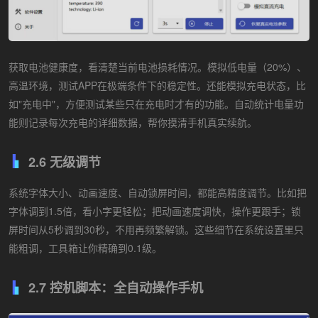
获取电池健康度，看清楚当前电池损耗情况。模拟低电量（20%）、
高温环境，测试APP在极端条件下的稳定性。还能模拟充电状态，比
如"充电中"，方便测试某些只在充电时才有的功能。自动统计电量功
能则记录每次充电的详细数据，帮你摸清手机真实续航。
2.6 无级调节
系统字体大小、动画速度、自动锁屏时间，都能高精度调节。比如把
字体调到1.5倍，看小字更轻松；把动画速度调快，操作更跟手；锁
屏时间从5秒调到30秒，不用再频繁解锁。这些细节在系统设置里只
能粗调，工具箱让你精确到0.1级。
2.7 控机脚本：全自动操作手机