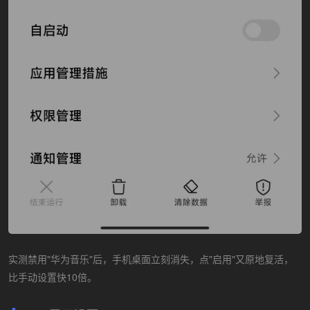
实测禁用"华为音乐"后，手机桌面立刻消失，点"启用"又原地复活，
比手动设置快10倍。