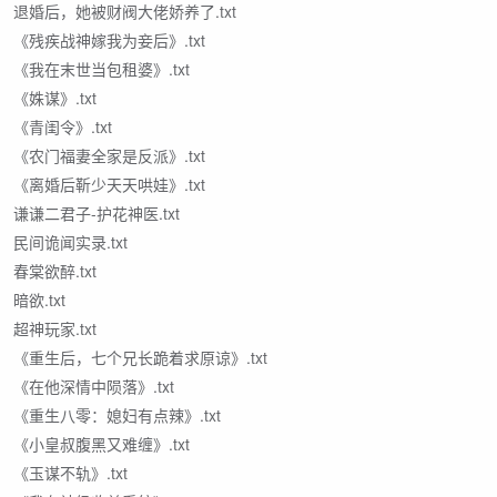
退婚后，她被财阀大佬娇养了.txt
《残疾战神嫁我为妾后》.txt
《我在末世当包租婆》.txt
《姝谋》.txt
《青闺令》.txt
《农门福妻全家是反派》.txt
《离婚后靳少天天哄娃》.txt
谦谦二君子-护花神医.txt
民间诡闻实录.txt
春棠欲醉.txt
暗欲.txt
超神玩家.txt
《重生后，七个兄长跪着求原谅》.txt
《在他深情中陨落》.txt
《重生八零：媳妇有点辣》.txt
《小皇叔腹黑又难缠》.txt
《玉谋不轨》.txt