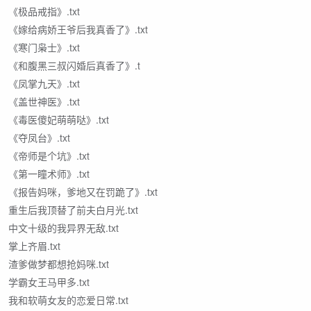
《极品戒指》.txt
《嫁给病娇王爷后我真香了》.txt
《寒门枭士》.txt
《和腹黑三叔闪婚后真香了》.t
《凤掌九天》.txt
《盖世神医》.txt
《毒医傻妃萌萌哒》.txt
《夺凤台》.txt
《帝师是个坑》.txt
《第一瞳术师》.txt
《报告妈咪，爹地又在罚跪了》.txt
重生后我顶替了前夫白月光.txt
中文十级的我异界无敌.txt
掌上齐眉.txt
渣爹做梦都想抢妈咪.txt
学霸女王马甲多.txt
我和软萌女友的恋爱日常.txt