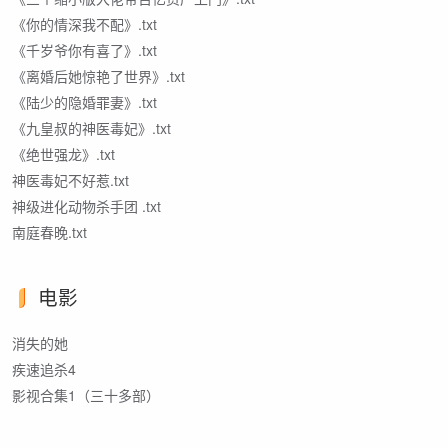
《你的情深我不配》.txt
《千岁爷你有喜了》.txt
《离婚后她惊艳了世界》.txt
《陆少的隐婚罪妻》.txt
《九皇叔的神医毒妃》.txt
《绝世强龙》.txt
神医毒妃不好惹.txt
神级进化动物杀手团 .txt
南庭春晚.txt
电影
消失的她
疾速追杀4
影视合集1（三十多部）