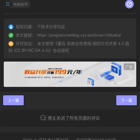
电脑软件
版权归属：
IT技术分享社区
本文链接：
https://programmerblog.xyz/archives/v5duokai
许可协议：
本文使用《
署名-非商业性使用-相同方式共享 4.0 国
际 (CC BY-NC-SA 4.0)
》协议授权
广告
上一篇
下一篇
博主关闭了所有页面的评论