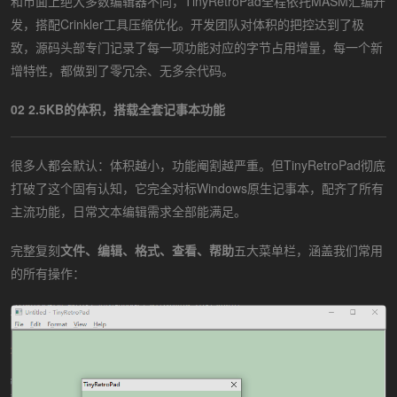
和市面上绝大多数编辑器不同，TinyRetroPad全程依托MASM汇编开
发，搭配Crinkler工具压缩优化。开发团队对体积的把控达到了极
致，源码头部专门记录了每一项功能对应的字节占用增量，每一个新
增特性，都做到了零冗余、无多余代码。
02 2.5KB的体积，搭载全套记事本功能
很多人都会默认：体积越小，功能阉割越严重。但TinyRetroPad彻底
打破了这个固有认知，它完全对标Windows原生记事本，配齐了所有
主流功能，日常文本编辑需求全部能满足。
完整复刻
文件、编辑、格式、查看、帮助
五大菜单栏，涵盖我们常用
的所有操作：