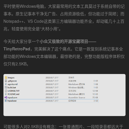
平时使用Windows电脑，大家最常用的文本工具莫过于系统自带的记
事本。原生记事本干净无广告、占用资源极低，但功能过于简陋；而
Notepad++、VS Code这类第三方编辑器功能齐全，却动辄几十上百
兆，轻度使用完全是“大材小用”。
今天给大家分享一个
小众又极致的开源宝藏项目——
TinyRetroPad
，完美解决了这个痛点。它是一款复刻系统记事本全
部功能的Windows文本编辑器，最惊艳的是，完整功能版程序体积仅
仅只有2.5KB。
可能很多人对2.5KB没有概念：一张普通图片、一段短录音都远大于