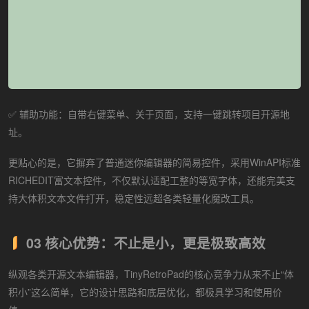
✅ 辅助功能：自带右键菜单、关于页面，支持一键跳转项目开源地
址。
更贴心的是，它摒弃了普通迷你编辑器的简易控件，采用WinAPI标准
RICHEDIT富文本控件，不仅默认适配工整的等宽字体，还能完美支
持大体积文本文件打开，稳定性远超各类轻量化魔改工具。
03 核心优势：不止是小，更是极致高效
纵观各类开源文本编辑器，TinyRetroPad的核心竞争力从来不止“体
积小”这么简单，它的设计思路和底层优化，都极具学习和使用价