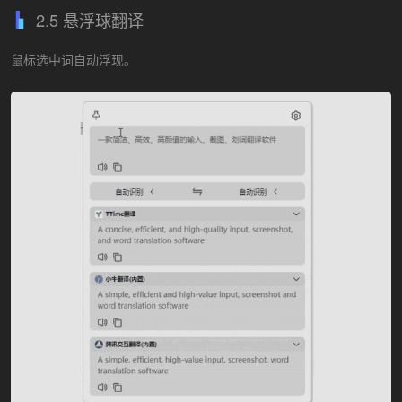
2.5 悬浮球翻译
鼠标选中词自动浮现。