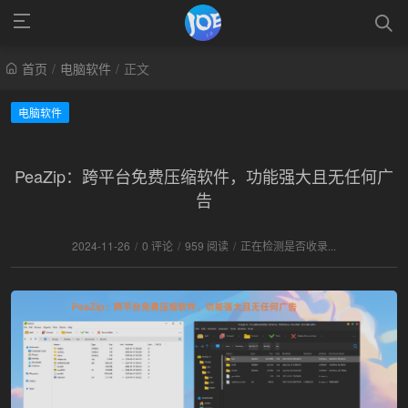
首页
/
电脑软件
/
正文
电脑软件
PeaZip：跨平台免费压缩软件，功能强大且无任何广
告
2024-11-26
/
0 评论
/
959 阅读
/
正在检测是否收录...