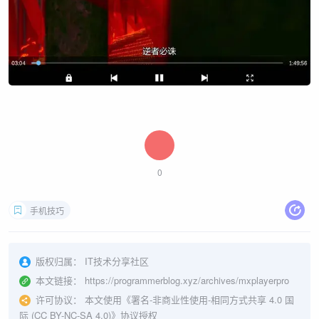
0
手机技巧
版权归属：
IT技术分享社区
本文链接：
https://programmerblog.xyz/archives/mxplayerpro
许可协议：
本文使用《
署名-非商业性使用-相同方式共享 4.0 国
际 (CC BY-NC-SA 4.0)
》协议授权