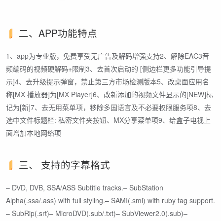
二、APP功能特点
1、app为专业版，免费享受无广告及解码增强支持2、解除EAC3音
频编码的视频硬解码+限制3、去首次启动的 [侧边栏更多功能引导提
示]4、去升级提示弹窗，禁止第三方市场检测版本5、改桌面应用名
称[MX 播放器]为[MX Player]6、改新添加的视频文件显示的[NEW]标
记为[新]7、去无用菜单项，移除多国语言及不必要权限服务项8、去
选中文件标题栏: 私密文件夹按钮、MX分享菜单项9、给盒子电视上
面增加本地网络项
三、 支持的字幕格式
– DVD, DVB, SSA/ASS Subtitle tracks.– SubStation
Alpha(.ssa/.ass) with full styling.– SAMI(.smi) with ruby tag support.
– SubRip(.srt)– MicroDVD(.sub/.txt)– SubViewer2.0(.sub)–