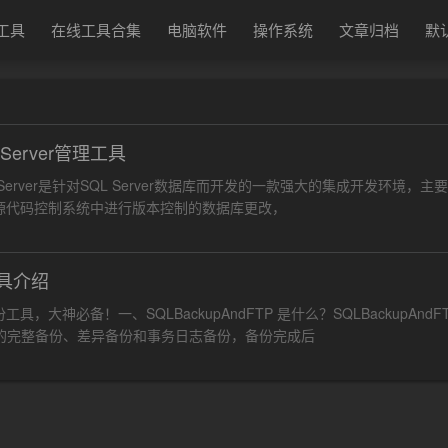
换工具
在线工具合集
电脑软件
操作系统
文章归档
默
erver管理工具
for SQL Server是针对SQL Server数据库而开发的一款强大的集成开发环
源代码控制系统中进行版本控制的数据库更改，
工具介绍
备！一、SQLBackupAndFTP 是什么？SQLBackupAndFTP 是
执行定期的完整备份、差异备份和事务日志备份，备份完成后