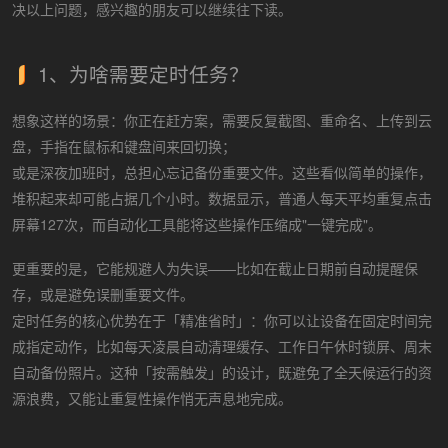
决以上问题，感兴趣的朋友可以继续往下读。
1、为啥需要定时任务？
想象这样的场景：你正在赶方案，需要反复截图、重命名、上传到云
盘，手指在鼠标和键盘间来回切换；
或是深夜加班时，总担心忘记备份重要文件。这些看似简单的操作，
堆积起来却可能占据几个小时。数据显示，普通人每天平均重复点击
屏幕127次，而自动化工具能将这些操作压缩成"一键完成"。
更重要的是，它能规避人为失误——比如在截止日期前自动提醒保
存，或是避免误删重要文件。
定时任务的核心优势在于「精准省时」：你可以让设备在固定时间完
成指定动作，比如每天凌晨自动清理缓存、工作日午休时锁屏、周末
自动备份照片。这种「按需触发」的设计，既避免了全天候运行的资
源浪费，又能让重复性操作悄无声息地完成。