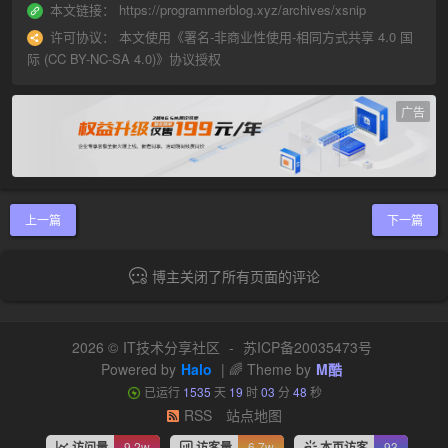
本文链接：
https://programmerblog.xyz/archives/xsnip
许可协议：
本文使用《
署名-非商业性使用-相同方式共享 4.0 国
际 (CC BY-NC-SA 4.0)
》协议授权
广告
上一篇
下一篇
博主关闭了所有页面的评论
2026 ©
IT技术分享社区
-
苏ICP备20035473号
Powered by
Halo
| 🌈 Theme by
M酷
已运行
1535
天
19
时
03
分
49
秒
RSS
站点地图
访问量
9.2w
访客量
6.7w
本页访客
93