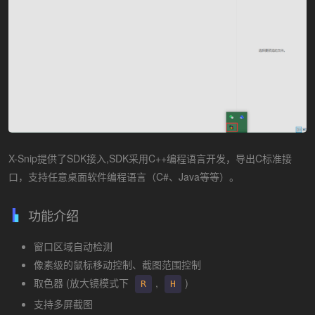
X-Snip提供了SDK接入,SDK采用C++编程语言开发，导出C标准接
口，支持任意桌面软件编程语言（C#、Java等等）。
功能介绍
窗口区域自动检测
像素级的鼠标移动控制、截图范围控制
取色器 (放大镜模式下
,
)
R
H
支持多屏截图