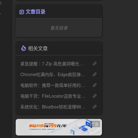
不
文章目录
机
暂无目录
相关文章
紧急提醒｜7-Zip 高危漏洞曝光，你的电脑可能正在"裸奔"
Chrome吃满内存、Edge疯狂弹窗？Helium这款开源浏览器安静到离谱
电脑软件：推荐一款简单好用的视频压缩工具ShanaEncoder
电脑干货：FileLocator这款专业文件检索工具，解决99%的文件查找难题
系统优化：Bloatbox轻松清理Win10冗余预装应用
广告