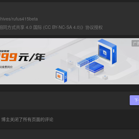
chives/rufus415beta
式共享 4.0 国际 (CC BY-NC-SA 4.0)
》协议授权
广
下
博主关闭了所有页面的评论