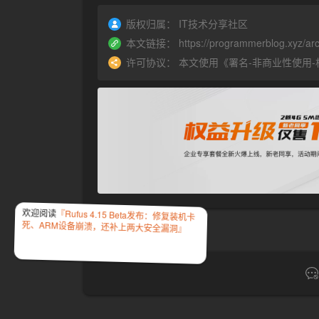
版权归属：
IT技术分享社区
本文链接：
https://programmerblog.xyz/ar
许可协议：
本文使用《
署名-非商业性使用-相同方
欢迎阅读
『Rufus 4.15 Beta发布：修复装机卡
死、ARM设备崩溃，还补上两大安全漏洞』
上一篇