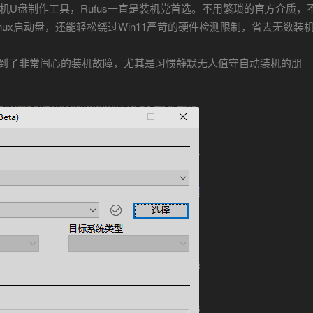
U盘制作工具，Rufus一直是装机党首选。不用繁琐的官方介质，
inux启动盘，还能轻松绕过Win11严苛的硬件检测限制，省去无数装
都遇到了非常闹心的装机故障，尤其是习惯静默无人值守自动装机的朋