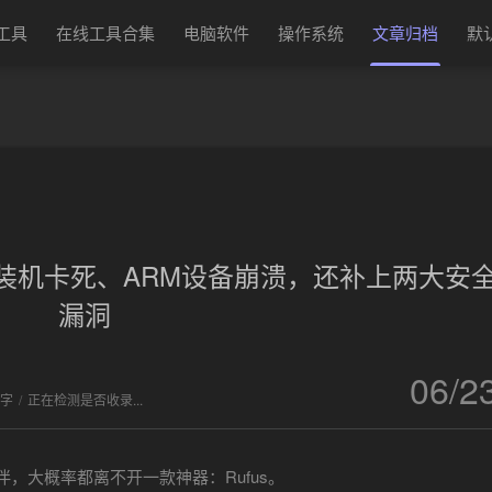
换工具
在线工具合集
电脑软件
操作系统
文章归档
默
发布：修复装机卡死、ARM设备崩溃，还补上两大安
漏洞
06/2
 字
/
正在检测是否收录...
，大概率都离不开一款神器：Rufus。