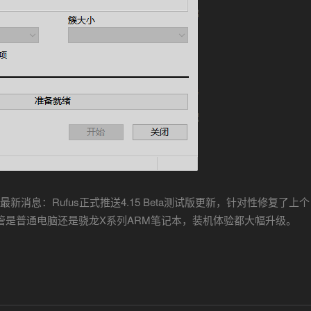
最新消息：Rufus正式推送4.15 Beta测试版更新，针对性修复了上个
管是普通电脑还是骁龙X系列ARM笔记本，装机体验都大幅升级。