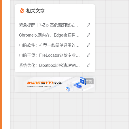
相关文章
紧急提醒｜7-Zip 高危漏洞曝光，你的电脑可能正在"裸奔"
Chrome吃满内存、Edge疯狂弹窗？Helium这款开源浏览器安静到离谱
电脑软件：推荐一款简单好用的视频压缩工具ShanaEncoder
电脑干货：FileLocator这款专业文件检索工具，解决99%的文件查找难题
系统优化：Bloatbox轻松清理Win10冗余预装应用
广告