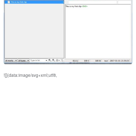
![](data:image/svg+xml;utf8,