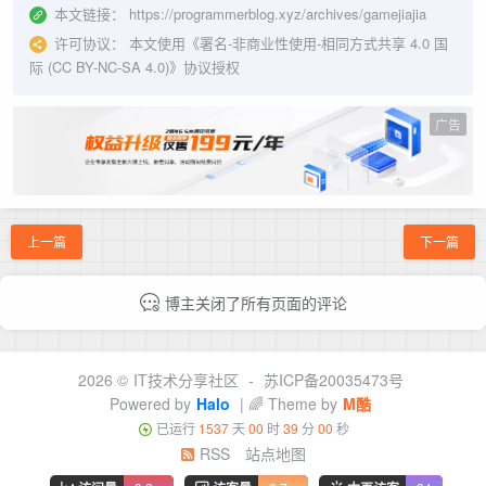
本文链接：
https://programmerblog.xyz/archives/gamejiajia
许可协议：
本文使用《
署名-非商业性使用-相同方式共享 4.0 国
际 (CC BY-NC-SA 4.0)
》协议授权
广告
上一篇
下一篇
博主关闭了所有页面的评论
2026 ©
IT技术分享社区
-
苏ICP备20035473号
Powered by
Halo
| 🌈 Theme by
M酷
已运行
1537
天
00
时
39
分
01
秒
RSS
站点地图