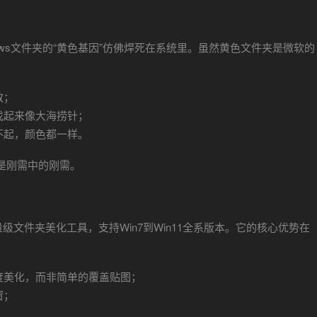
ndows文件夹的“黄色基因”仿佛焊死在系统里。虽然黄色文件夹是微软的
散；
找起来像大海捞针；
不起，颜色都一样。
是刚需中的刚需。
s设计的轻量级文件夹美化工具，支持Win7到Win11全系版本。它的核心优势在
度美化，而非简单的覆盖贴图；
窗；
；