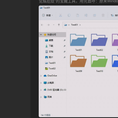
觉尴尬症”的宝藏工具，用完直呼：原来Wind