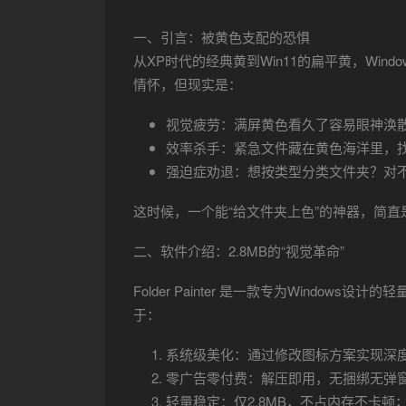
一、引言：被黄色支配的恐惧
从XP时代的经典黄到Win11的扁平黄，Wi
情怀，但现实是：
视觉疲劳：满屏黄色看久了容易眼神涣
效率杀手：紧急文件藏在黄色海洋里，
强迫症劝退：想按类型分类文件夹？对
这时候，一个能“给文件夹上色”的神器，简直
二、软件介绍：2.8MB的“视觉革命”
Folder Painter 是一款专为Window
于：
系统级美化：通过修改图标方案实现深
零广告零付费：解压即用，无捆绑无弹
轻量稳定：仅2.8MB，不占内存不卡顿