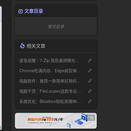
文章目录
暂无目录
相关文章
紧急提醒｜7-Zip 高危漏洞曝光，你的电脑可能正在"裸奔"
Chrome吃满内存、Edge疯狂弹窗？Helium这款开源浏览器安静到离谱
电脑软件：推荐一款简单好用的视频压缩工具ShanaEncoder
电脑干货：FileLocator这款专业文件检索工具，解决99%的文件查找难题
系统优化：Bloatbox轻松清理Win10冗余预装应用
广告