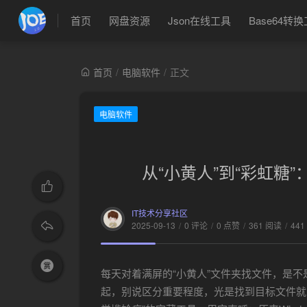
首页
网盘资源
Json在线工具
Base64转
首页
/
电脑软件
/
正文
电脑软件
从“小黄人”到“彩虹糖”：教
IT技术分享社区
2025-09-13
/
0 评论
/
0 点赞
/
361 阅读
/
441
每天对着满屏的“小黄人”文件夹找文件，是不
起，别说区分重要程度，光是找到目标文件就能让鼠