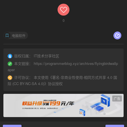
0
电脑软件
版权归属：
IT技术分享社区
本文链接：
https://programmerblog.xyz/archives/flyingbirdwallp
aper
许可协议：
本文使用《
署名-非商业性使用-相同方式共享 4.0 国
际 (CC BY-NC-SA 4.0)
》协议授权
广告