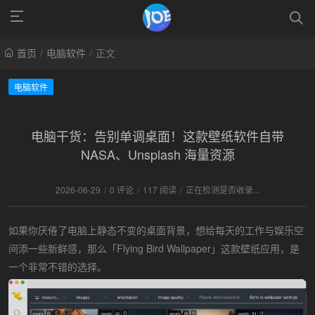
首页
/
电脑软件
/
正文
电脑软件
电脑干货：告别单调桌面！这款壁纸软件自带
NASA、Unsplash 海量资源
2026-06-29
/
0 评论
/
117 阅读
/
正在检测是否收录...
如果你厌倦了电脑上静态不变的桌面背景，想给每天的工作与娱乐空
间添一些新鲜感，那么「Flying Bird Wallpaper」这款壁纸应用，是
一个非常不错的选择。