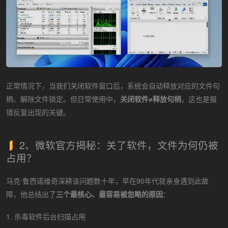
正常情况下，当我们关闭软件窗口后，系统会自动释放对应的文件句
柄、解除文件锁定。但日常使用中，
关闭软件≠释放句柄
，这也是报
错反复出现的关键。
2、微软官方揭秘：关了软件，文件为何仍被
占用？
马克·鲁西诺维奇深耕该问题数十年，早在90年代就亲身遇到此故
障，他总结出了
三个最核心、最容易被忽略的原因
：
1. 杀毒软件后台扫描占用