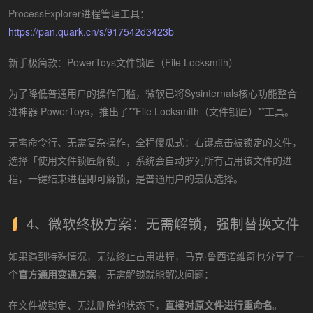
ProcessExplorer进程管理工具：
https://pan.quark.cn/s/917542d3423b
新手极简款：PowerToys文件锁匠（File Locksmith）
为了降低普通用户的操作门槛，微软已将Sysinternals核心功能整合
进神器 PowerToys，推出了**File Locksmith（文件锁匠）**工具。
无需命令行、无需复杂操作，全程傻瓜式：右键点击被锁定的文件，
选择「使用文件锁匠解锁」，系统会自动罗列所有占用该文件的进
程，一键结束进程即可解锁，是普通用户的最优选择。
4、微软终极方案：无需解锁，强制替换文件
如果遇到特殊情况，无法终止占用进程，马克·鲁西诺维奇也分享了一
个
官方通用变通方案
，无需解锁就能解决问题：
在文件被锁定、无法删除的状态下，
直接对原文件进行重命名
。