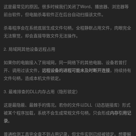
这是最常见的原因。很多时候我们关闭了Word、播放器、浏览器等
前台软件，但电脑杀毒软件正在后台自动扫描该文件。
杀毒程序会在系统底层生成文件句柄，全程静默占用文件，肉眼完全
无法察觉，却会直接导致文件无法操作。
2. 局域网其他设备远程占用
如果你的电脑接入了局域网，同一网络下的其他电脑、设备若曾打
开、调用过该文件，
远程设备的进程可能未及时断开连接
，持续持有
文件句柄，造成本机文件锁定。
3. 最难排查的DLL内存占用（隐形锁定）
这是最隐蔽、最棘手的情况。若你的文件以DLL（动态链接库）形式
被某个程序加载，系统不会生成常规文件句柄，只会形成
内存引用记
录
。
普通检测工具完全查不到占用记录，但文件实则已经被锁定。想要解