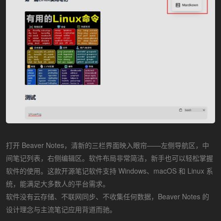
打开 Beaver Notes，清新的三栏界面映入眼帘——左侧导航区，中
间笔记列表，右侧编辑区。软件布局非常简洁，新手也可以轻松掌握
软件的使用。这款开源笔记软件支持 Windows、macOS 和 Linux 系
统，能满足大多数人的平台需求。
软件没有云存储、不联网同步、不收集任何数据，Beaver Notes 的
设计理念与主流笔记应用背道而驰。