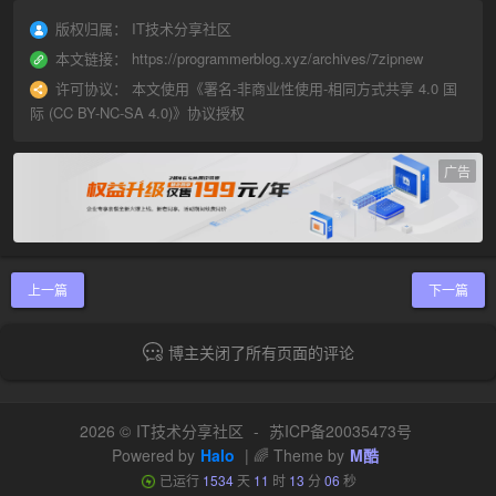
版权归属：
IT技术分享社区
本文链接：
https://programmerblog.xyz/archives/7zipnew
许可协议：
本文使用《
署名-非商业性使用-相同方式共享 4.0 国
际 (CC BY-NC-SA 4.0)
》协议授权
广告
上一篇
下一篇
博主关闭了所有页面的评论
2026 ©
IT技术分享社区
-
苏ICP备20035473号
Powered by
Halo
| 🌈 Theme by
M酷
已运行
1534
天
11
时
13
分
06
秒