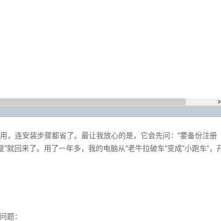
能用，连安装步骤都省了。最让我放心的是，它会先问："要备份注册
复"就回来了。用了一年多，我的电脑从"老牛拉破车"变成"小跑车”，
问题：