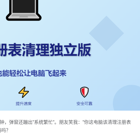
钟，弹窗还蹦出"系统繁忙"。朋友笑我："你这电脑该清理注册表
码吗？